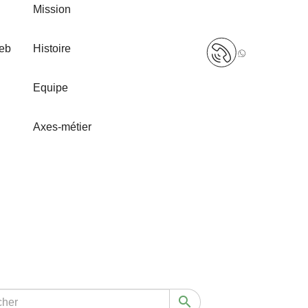
Mission
+32
web
Histoire
(0)498
12
Equipe
79
90
Axes-métier