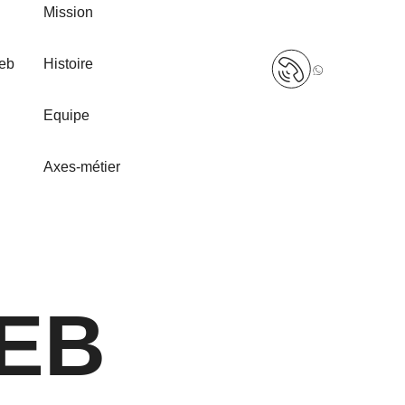
Mission
+32
web
Histoire
(0)498
12
Equipe
79
90
Axes-métier
WEB