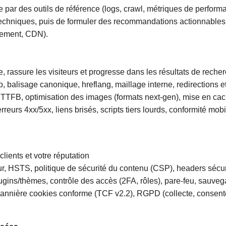
par des outils de référence (logs, crawl, métriques de perfor
 techniques, puis de formuler des recommandations actionnables, 
gement, CDN).
, rassure les visiteurs et progresse dans les résultats de reche
map, balisage canonique, hreflang, maillage interne, redirections
 TTFB, optimisation des images (formats next-gen), mise en cach
eurs 4xx/5xx, liens brisés, scripts tiers lourds, conformité mobil
lients et votre réputation
r, HSTS, politique de sécurité du contenu (CSP), headers sécuri
ugins/thèmes, contrôle des accès (2FA, rôles), pare-feu, sauveg
annière cookies conforme (TCF v2.2), RGPD (collecte, consente