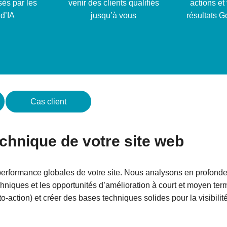
isés par les
venir des clients qualifiés
actions et 
d’IA
jusqu’à vous
résultats G
Cas client
technique de votre site web
performance globales de votre site. Nous analysons en profondeur 
echniques et les opportunités d’amélioration à court et moyen terme
call-to-action) et créer des bases techniques solides pour la visibil