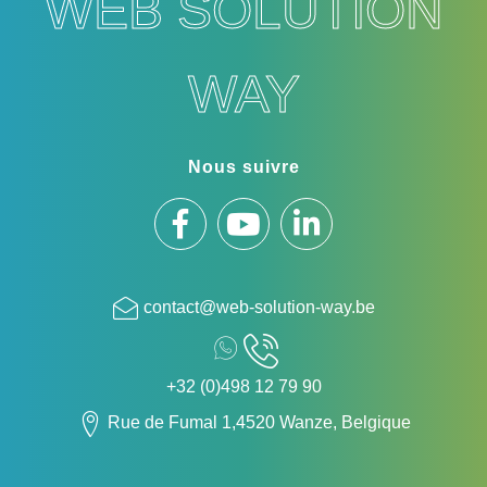
WEB SOLUTION
WAY
Nous suivre
suivez-
suivez-
nous
nous
Contactez-
contact@web-solution-way.be
nous
sur
sur
Facebook
LinkedIn
+32 (0)498 12 79 90
Rue de Fumal 1,4520 Wanze, Belgique